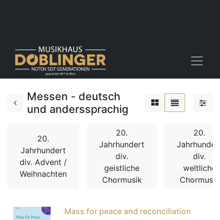
Messen - deutsch
und anderssprachig
20.
20.
20.
Jahrhundert
Jahrhunder
Jahrhundert
div.
div.
div. Advent /
geistliche
weltliche
Weihnachten
Chormusik
Chormusik
Mass for peace and reconciliation