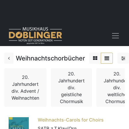
Weihnachtschorbücher
20.
20.
20.
Jahrhundert
Jahrhunder
Jahrhundert
div.
div.
div. Advent /
geistliche
weltliche
Weihnachten
Chormusik
Chormusik
Weihnachts-Carols for Choirs
SATB z.T.Klav/Org