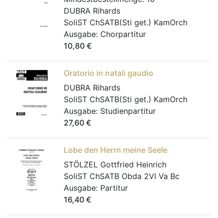
DUBRA Rihards
SoliST ChSATB(Sti get.) KamOrch
Ausgabe:
Chorpartitur
10,80
€
Oratorio in natali gaudio
DUBRA Rihards
SoliST ChSATB(Sti get.) KamOrch
Ausgabe:
Studienpartitur
27,60
€
Lobe den Herrn meine Seele
STÖLZEL Gottfried Heinrich
SoliST ChSATB Obda 2Vl Va Bc
Ausgabe:
Partitur
16,40
€