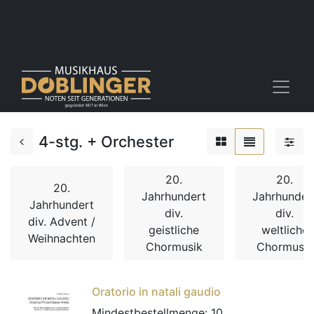
4-stg. + Orchester
20.
20.
20.
Jahrhundert
Jahrhunder
Jahrhundert
div.
div.
div. Advent /
geistliche
weltliche
Weihnachten
Chormusik
Chormusik
Oratorio in natali gaudio
Mindestbestellmenge:
10