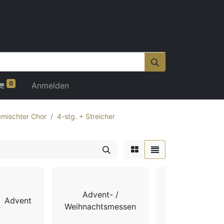
0
Anmelden
mischter Chor
4-stg. + Streicher
Advent- /
Advent
Chorbücher
Weihnachtsmessen