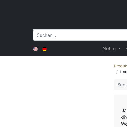
Noten
Produk
Deu
Ja
di
We