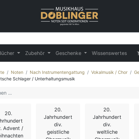
Bücher
Zubehör
Geschenke
Wissenswertes
te
Noten
Nach Instrumentengattung
Vokalmusik / Chor
Ge
tsche Schlager / Unterhaltungsmusik
20.
20.
20.
Jahrhundert
Jahrhundert
hrhundert
div.
div.
v. Advent /
geistliche
weltliche
ihnachten