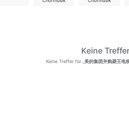
Chormusik
Chormusik
Keine Treffe
Keine Treffer für „
美的集团并购菱王电