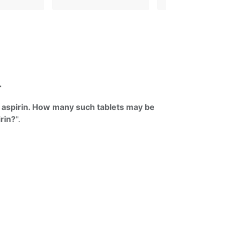
r
f aspirin. How many such tablets may be
rin?
".