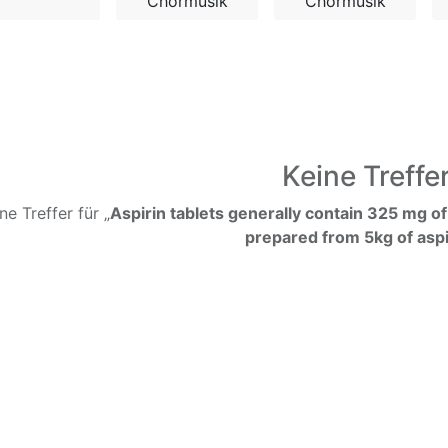
Chormusik
Chormusik
Keine Treffe
ne Treffer für „
Aspirin tablets generally contain 325 mg o
prepared from 5kg of aspi