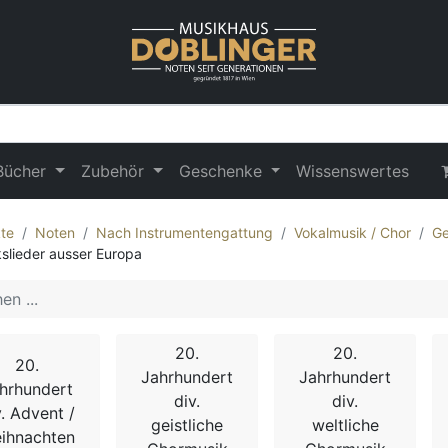
Bücher
Zubehör
Geschenke
Wissenswertes
te
Noten
Nach Instrumentengattung
Vokalmusik / Chor
Ge
kslieder ausser Europa
20.
20.
20.
Jahrhundert
Jahrhundert
hrhundert
div.
div.
v. Advent /
geistliche
weltliche
ihnachten