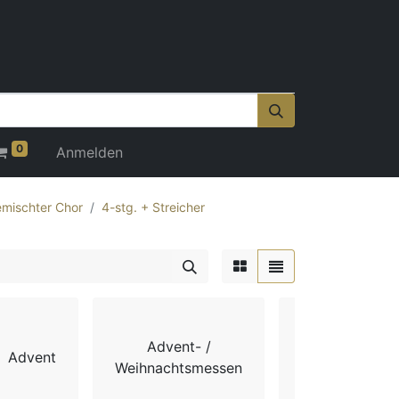
0
Anmelden
mischter Chor
4-stg. + Streicher
Advent- /
Advent
Chorbücher
Weihnachtsmessen