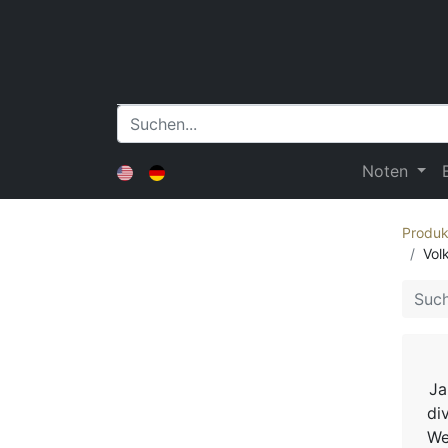
Noten
Produk
Vol
Ja
di
We