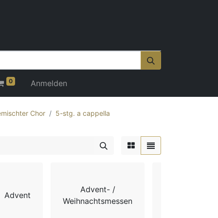
0
Anmelden
mischter Chor
5-stg. a cappella
Advent- /
Advent
Chorbücher
Weihnachtsmessen