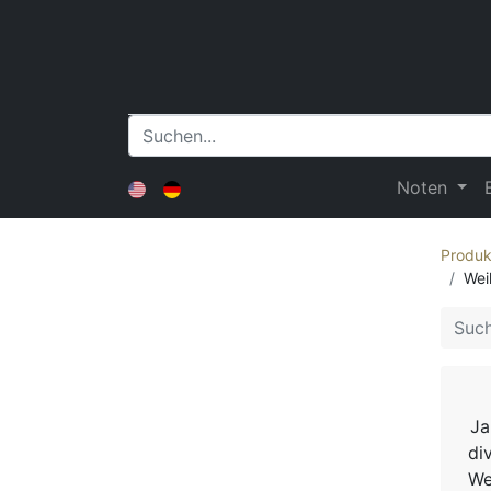
Noten
Produk
Wei
Ja
di
We