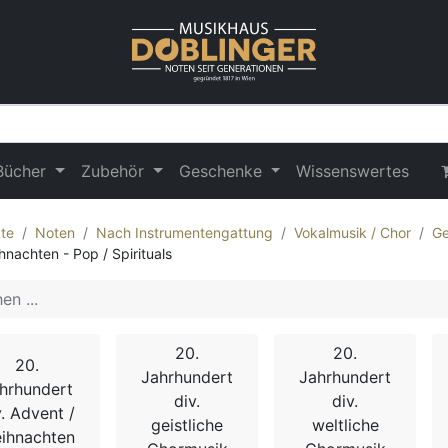
Bücher
Zubehör
Geschenke
Wissenswertes
te
Noten
Nach Instrumentengattung
Vokalmusik / Chor
Ge
hnachten - Pop / Spirituals
20.
20.
20.
Jahrhundert
Jahrhundert
hrhundert
div.
div.
v. Advent /
geistliche
weltliche
ihnachten