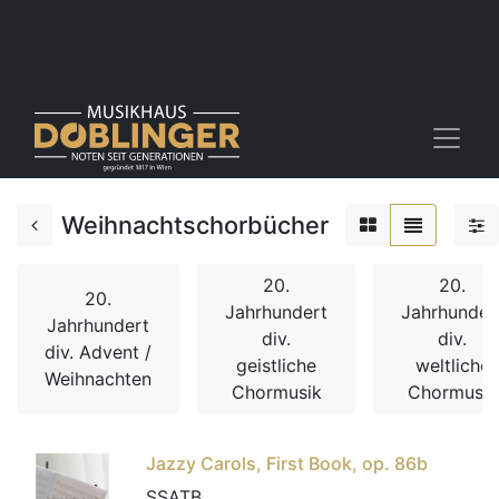
Weihnachtschorbücher
20.
20.
20.
Jahrhundert
Jahrhunder
Jahrhundert
div.
div.
div. Advent /
geistliche
weltliche
Weihnachten
Chormusik
Chormusik
Jazzy Carols, First Book, op. 86b
SSATB