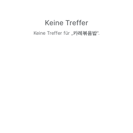
Keine Treffer
Keine Treffer für „
카레볶음밥
".