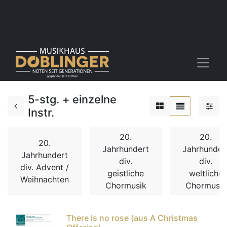
5-stg. + einzelne
Instr.
20.
20.
20.
Jahrhundert
Jahrhunder
Jahrhundert
div.
div.
div. Advent /
geistliche
weltliche
Weihnachten
Chormusik
Chormusik
There is no rose (aus A Christmas