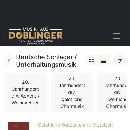
Deutsche Schlager /
Unterhaltungsmusik
20.
20.
20.
Jahrhundert
Jahrhunder
Jahrhundert
div.
div.
div. Advent /
geistliche
weltliche
Weihnachten
Chormusik
Chormusik
Geistliche Konzerte und Motetten