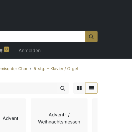
0
Anmelden
mischter Chor
5-stg. + Klavier / Orgel
Advent- /
Advent
Chorbücher
Weihnachtsmessen