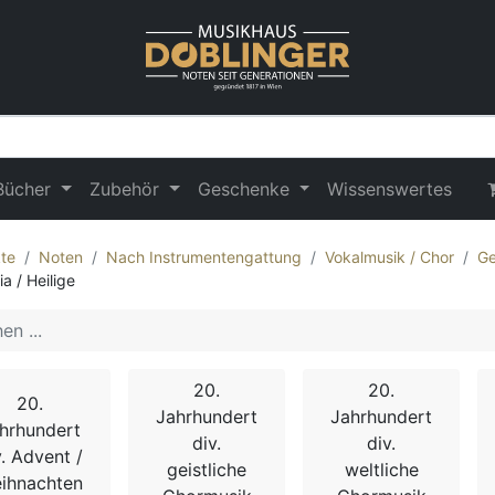
Bücher
Zubehör
Geschenke
Wissenswertes
te
Noten
Nach Instrumentengattung
Vokalmusik / Chor
Ge
a / Heilige
20.
20.
20.
Jahrhundert
Jahrhundert
hrhundert
div.
div.
v. Advent /
geistliche
weltliche
ihnachten