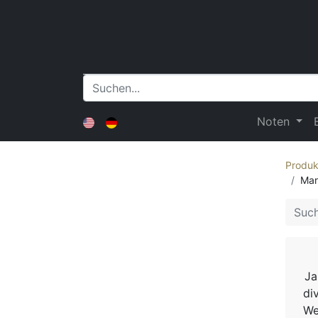
Noten
Produk
Mari
Ja
di
We