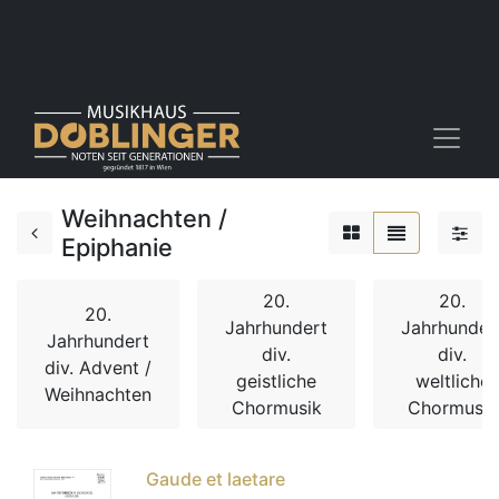
Weihnachten /
Epiphanie
20.
20.
20.
Jahrhundert
Jahrhunder
Jahrhundert
div.
div.
div. Advent /
geistliche
weltliche
Weihnachten
Chormusik
Chormusik
Gaude et laetare