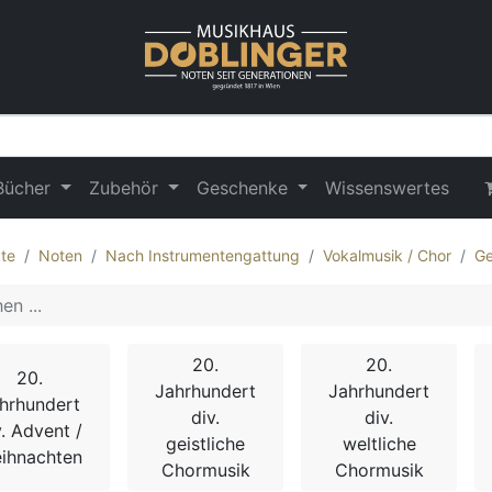
Bücher
Zubehör
Geschenke
Wissenswertes
te
Noten
Nach Instrumentengattung
Vokalmusik / Chor
Ge
20.
20.
20.
Jahrhundert
Jahrhundert
hrhundert
div.
div.
v. Advent /
geistliche
weltliche
ihnachten
Chormusik
Chormusik