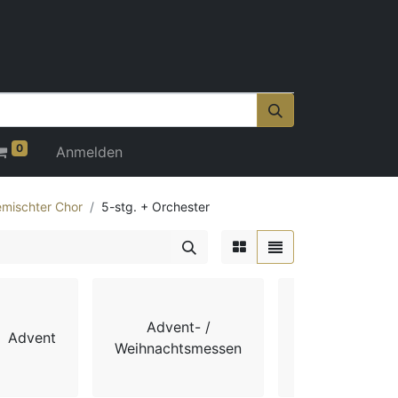
0
Anmelden
mischter Chor
5-stg. + Orchester
Advent- /
Advent
Chorbücher
Weihnachtsmessen