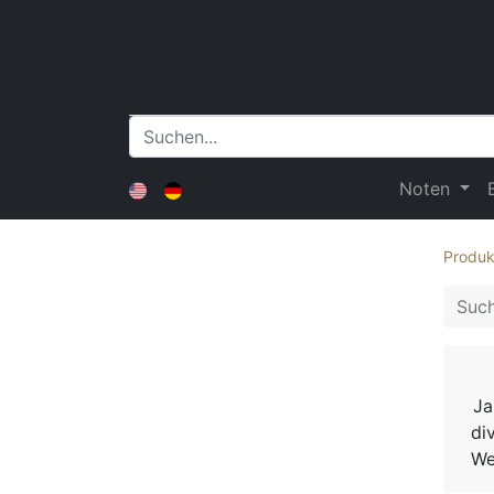
Noten
Produk
Ja
di
We