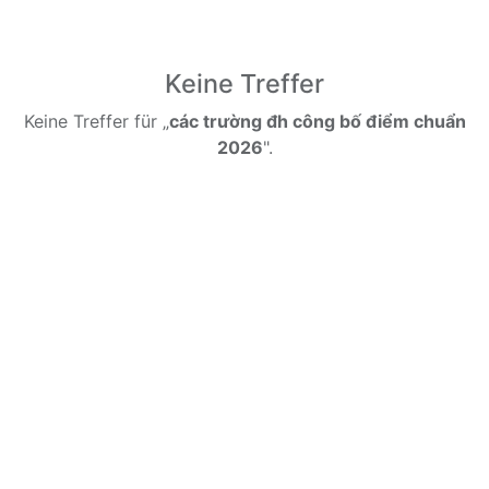
Keine Treffer
Keine Treffer für „
các trường đh công bố điểm chuẩn
2026
".