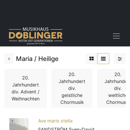
Maria / Heilige
20.
20.
20.
Jahrhundert
Jahrhunder
Jahrhundert
div.
div.
div. Advent /
geistliche
weltliche
Weihnachten
Chormusik
Chormusik
Ave maris stella
SANDSTRÖM Sven-David