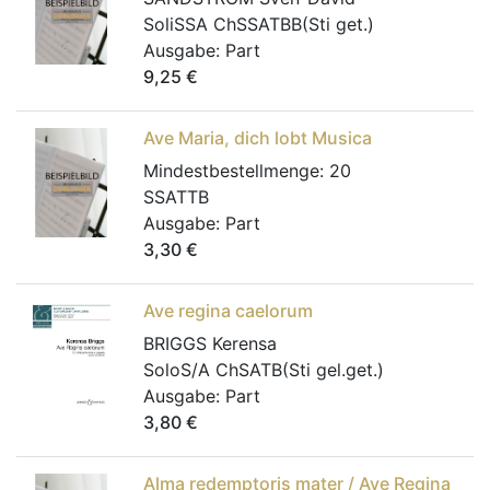
SoliSSA ChSSATBB(Sti get.)
Ausgabe:
Part
9,25
€
Ave Maria, dich lobt Musica
Mindestbestellmenge:
20
SSATTB
Ausgabe:
Part
3,30
€
Ave regina caelorum
BRIGGS Kerensa
SoloS/A ChSATB(Sti gel.get.)
Ausgabe:
Part
3,80
€
Alma redemptoris mater / Ave Regina