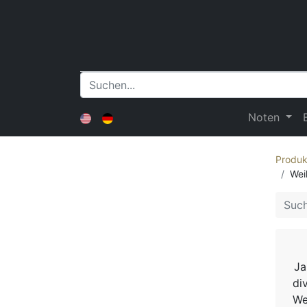
Noten
Produk
Wei
Ja
di
We