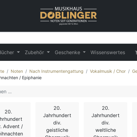
Bücher
Zubehör
Geschenke
Wissenswertes
te
Noten
Nach Instrumentengattung
Vokalmusik / Chor
Ge
hnachten / Epiphanie
20.
20.
20.
Jahrhundert
Jahrhundert
hrhundert
div.
div.
v. Advent /
geistliche
weltliche
ihnachten