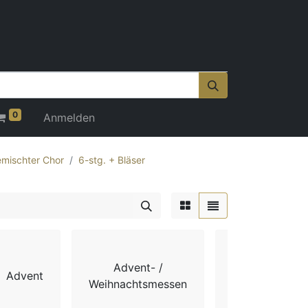
0
Anmelden
mischter Chor
6-stg. + Bläser
Advent- /
Advent
Chorbücher
Weihnachtsmessen