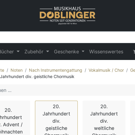
Bücher
Zubehör
Geschenke
Wissenswertes
te
Noten
Nach Instrumentengattung
Vokalmusik / Chor
Ge
 Jahrhundert div. geistliche Chormusik
20.
20.
20.
Jahrhundert
Jahrhundert
hrhundert
div.
div.
v. Advent /
geistliche
weltliche
ihnachten