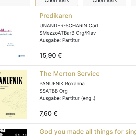
Chormusik
Chormusik
Predikaren
UNANDER-SCHARIN Carl
SMezzoATBarB Org/Klav
Ausgabe:
Partitur
15,90
€
The Merton Service
PANUFNIK Roxanna
SSATBB Org
Ausgabe:
Partitur (engl.)
7,60
€
God you made all things for sin