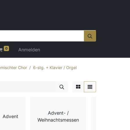
0
Anmelden
mischter Chor
6-stg. + Klavier / Orgel
Advent- /
Advent
Chorbücher
Weihnachtsmessen