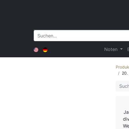
Noten
Produk
20.
Ja
di
We