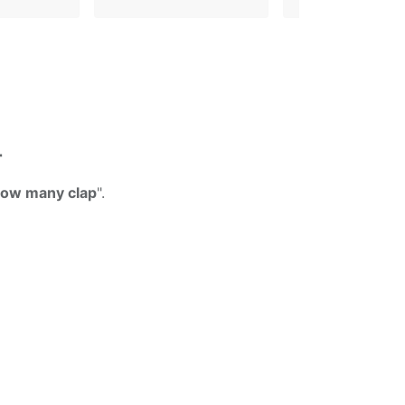
r
how many clap
".