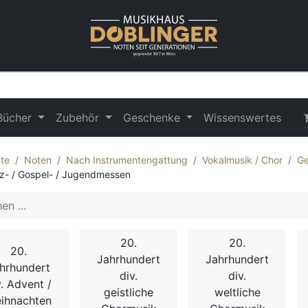
Bücher
Zubehör
Geschenke
Wissenswertes
te
Noten
Nach Instrumentengattung
Vokalmusik / Chor
Ge
z- / Gospel- / Jugendmessen
20.
20.
20.
Jahrhundert
Jahrhundert
hrhundert
div.
div.
v. Advent /
geistliche
weltliche
ihnachten