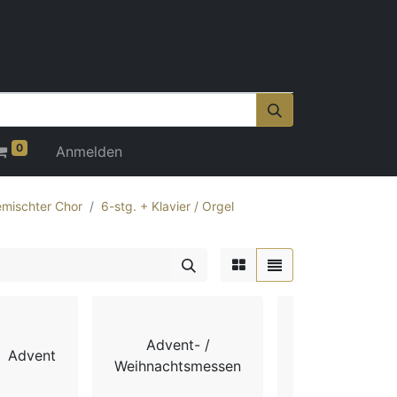
0
Anmelden
mischter Chor
6-stg. + Klavier / Orgel
Advent- /
Advent
Chorbücher
Weihnachtsmessen