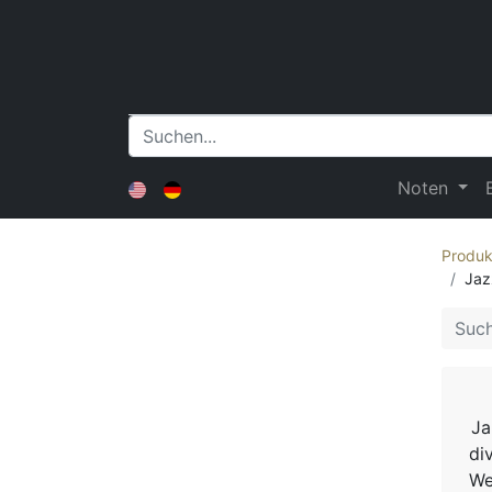
Noten
Produk
Jaz
Ja
di
We