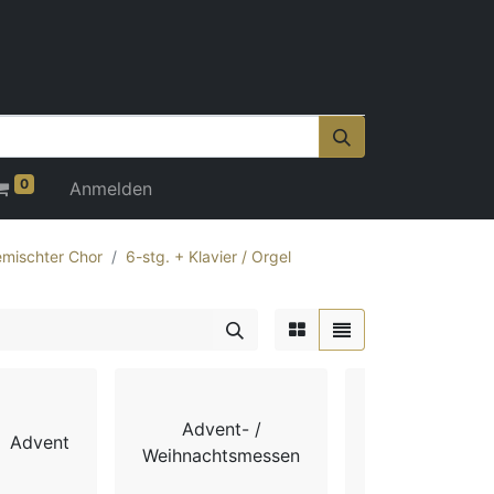
0
Anmelden
mischter Chor
6-stg. + Klavier / Orgel
Advent- /
Advent
Chorbücher
Weihnachtsmessen