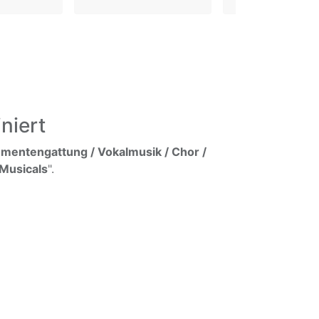
niert
umentengattung / Vokalmusik / Chor /
 Musicals
".