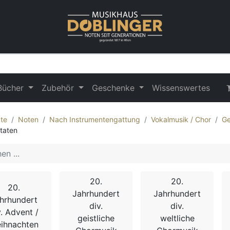
Bücher
Zubehör
Geschenke
Wissenswertes
te
Noten
Nach Instrumentengattung
Vokalmusik / Chor
Ge
taten
20.
20.
20.
Jahrhundert
Jahrhundert
hrhundert
div.
div.
v. Advent /
geistliche
weltliche
ihnachten