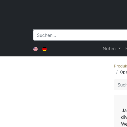
Noten
Produk
Ope
Ja
di
We