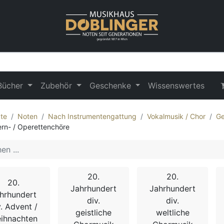
Bücher
Zubehör
Geschenke
Wissenswertes
te
Noten
Nach Instrumentengattung
Vokalmusik / Chor
Ge
rn- / Operettenchöre
20.
20.
20.
Jahrhundert
Jahrhundert
hrhundert
div.
div.
v. Advent /
geistliche
weltliche
ihnachten