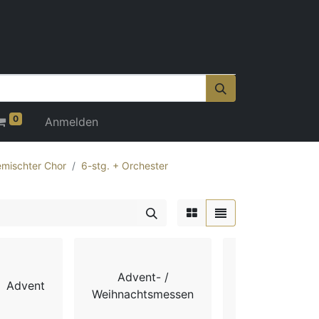
0
Anmelden
mischter Chor
6-stg. + Orchester
Advent- /
Advent
Chorbücher
Weihnachtsmessen