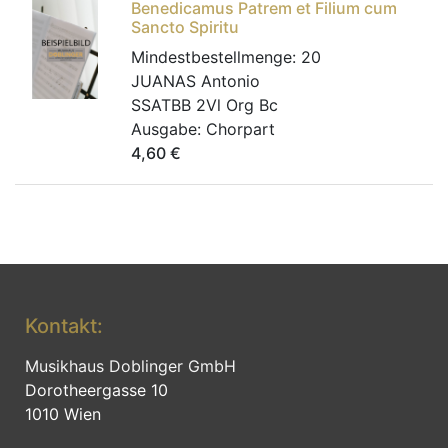
Benedicamus Patrem et Filium cum
Sancto Spiritu
Mindestbestellmenge:
20
JUANAS Antonio
SSATBB 2Vl Org Bc
Ausgabe:
Chorpart
4,60
€
Kontakt:
Musikhaus Doblinger GmbH
Dorotheergasse 10
1010 Wien