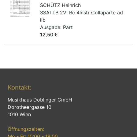
SCHÜTZ Heinrich
SSATTB 2Vl Bc 4Instr Collaparte ad
lib
Ausgabe:
Part
12,50
€
Kontakt:
Musikhaus Doblinger GmbH
Dorotheergasse 10
1010 Wien
Öffnungszeiten:
Mo - Fr: 10:00 - 18:00