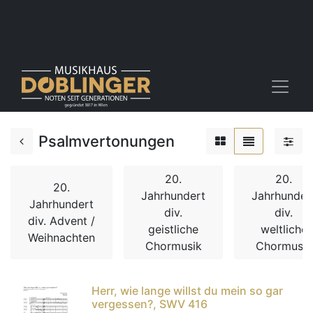
Psalmvertonungen
20.
20.
20.
Jahrhundert
Jahrhunder
Jahrhundert
div.
div.
div. Advent /
geistliche
weltliche
Weihnachten
Chormusik
Chormusik
Herr, wie lange willst du mein so gar
vergessen?, SWV 416