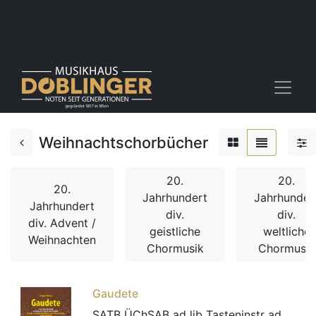
Weihnachtschorbücher
20.
20.
20.
Jahrhundert
Jahrhunder
Jahrhundert
div.
div.
div. Advent /
geistliche
weltliche
Weihnachten
Chormusik
Chormusik
Gaudete
SATB ÜChSAB ad lib Tasteninstr ad