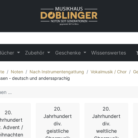
Bücher
Zubehör
Geschenke
Wissenswertes
te
Noten
Nach Instrumentengattung
Vokalmusik / Chor
Ge
sen - deutsch und anderssprachig
20.
20.
20.
Jahrhundert
Jahrhundert
hrhundert
div.
div.
v. Advent /
geistliche
weltliche
ihnachten