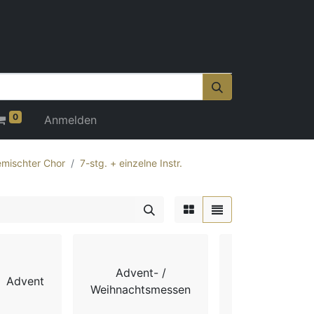
0
Anmelden
mischter Chor
7-stg. + einzelne Instr.
Advent- /
Advent
Chorbücher
Weihnachtsmessen