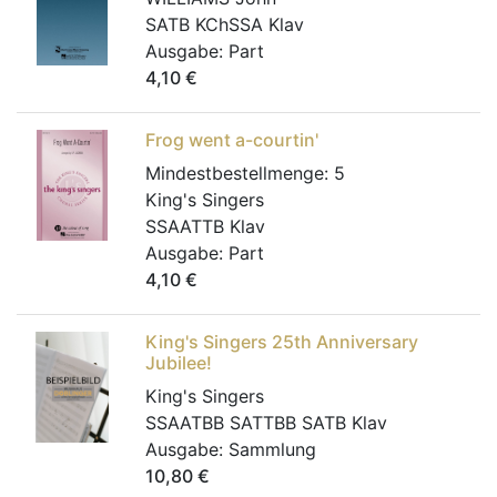
SATB KChSSA Klav
Ausgabe:
Part
4,10
€
Frog went a-courtin'
Mindestbestellmenge:
5
King's Singers
SSAATTB Klav
Ausgabe:
Part
4,10
€
King's Singers 25th Anniversary
Jubilee!
King's Singers
SSAATBB SATTBB SATB Klav
Ausgabe:
Sammlung
10,80
€