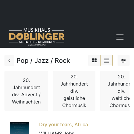
Pop / Jazz / Rock
20.
20.
20.
Jahrhundert
Jahrhunder
Jahrhundert
div.
div.
div. Advent /
geistliche
weltliche
Weihnachten
Chormusik
Chormusik
Dry your tears, Africa
WILLIAMS John