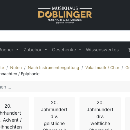
Bücher
Zubehör
Geschenke
Wissenswertes
te
Noten
Nach Instrumentengattung
Vokalmusik / Chor
Ge
hnachten / Epiphanie
20.
20.
20.
Jahrhundert
Jahrhundert
hrhundert
div.
div.
v. Advent /
geistliche
weltliche
ihnachten