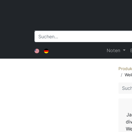
Noten
Produk
Wei
Ja
di
We