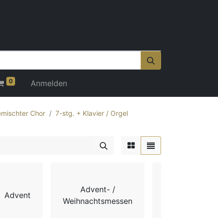
0
Anmelden
mischter Chor
7-stg. + Klavier / Orgel
Advent- /
Advent
Chorbücher
Weihnachtsmessen