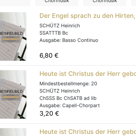
Chormusik
Chormusik
Der Engel sprach zu den Hirte
SCHÜTZ Heinrich
SSATTTB Bc
Ausgabe:
Basso Continuo
6,80
€
Heute ist Christus der Herr ge
Mindestbestellmenge:
20
SCHÜTZ Heinrich
ChSSS Bc ChSATB ad lib
Ausgabe:
Capell-Chorpart
3,20
€
Heute ist Christus der Herr ge