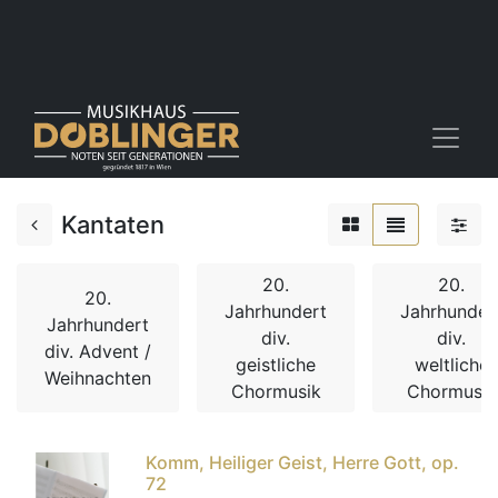
Kantaten
20.
20.
20.
Jahrhundert
Jahrhunder
Jahrhundert
div.
div.
div. Advent /
geistliche
weltliche
Weihnachten
Chormusik
Chormusik
Komm, Heiliger Geist, Herre Gott, op.
72