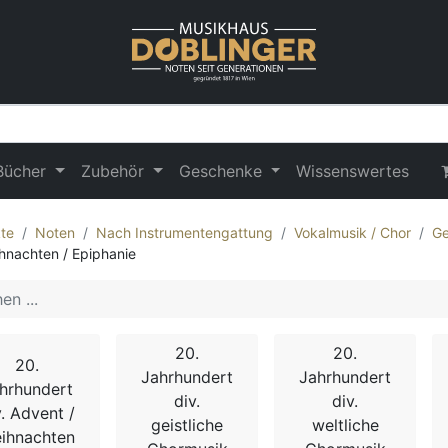
Bücher
Zubehör
Geschenke
Wissenswertes
te
Noten
Nach Instrumentengattung
Vokalmusik / Chor
Ge
hnachten / Epiphanie
20.
20.
20.
Jahrhundert
Jahrhundert
hrhundert
div.
div.
v. Advent /
geistliche
weltliche
ihnachten