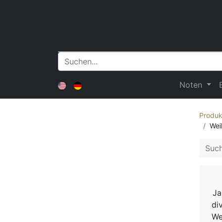
Noten
Produk
Wei
Ja
di
We