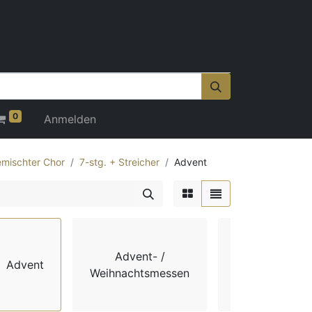
0
Anmelden
mischter Chor
7-stg. + Streicher
Advent
Advent- /
Advent
Chorbücher
Weihnachtsmessen