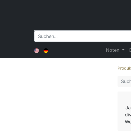
Noten
Produk
Ja
di
We