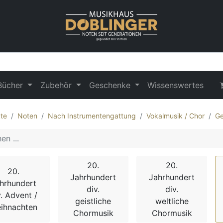
Bücher
Zubehör
Geschenke
Wissenswertes
te
Noten
Nach Instrumentengattung
Vokalmusik / Chor
Ge
20.
20.
20.
Jahrhundert
Jahrhundert
hrhundert
div.
div.
v. Advent /
geistliche
weltliche
ihnachten
Chormusik
Chormusik