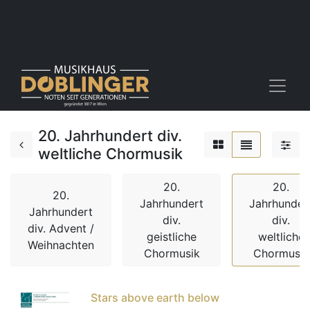
20. Jahrhundert div.
weltliche Chormusik
20.
20.
20.
Jahrhundert
Jahrhunder
Jahrhundert
div.
div.
div. Advent /
geistliche
weltliche
Weihnachten
Chormusik
Chormusik
Stars above earth below