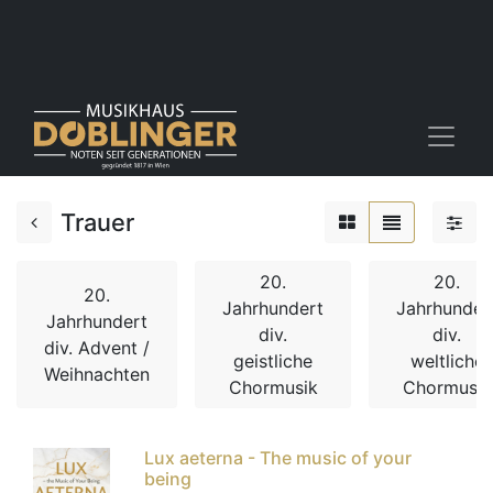
Trauer
20.
20.
20.
Jahrhundert
Jahrhunder
Jahrhundert
div.
div.
div. Advent /
geistliche
weltliche
Weihnachten
Chormusik
Chormusik
Lux aeterna - The music of your
being