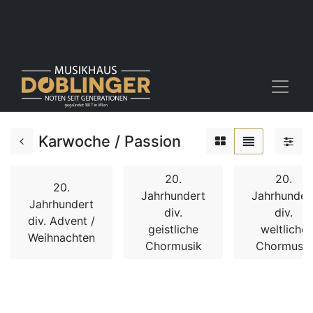
Karwoche / Passion
20.
20.
20.
Jahrhundert
Jahrhunder
Jahrhundert
div.
div.
div. Advent /
geistliche
weltliche
Weihnachten
Chormusik
Chormusik