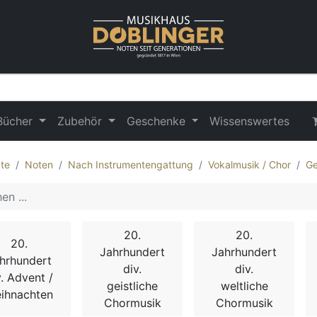
Bücher
Zubehör
Geschenke
Wissenswertes
te
Noten
Nach Instrumentengattung
Vokalmusik / Chor
Ge
20.
20.
20.
Jahrhundert
Jahrhundert
hrhundert
div.
div.
v. Advent /
geistliche
weltliche
ihnachten
Chormusik
Chormusik