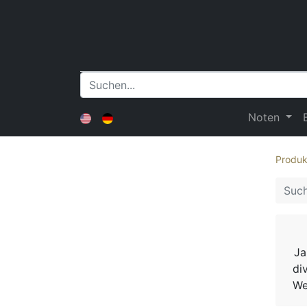
Noten
Produk
Ja
di
We