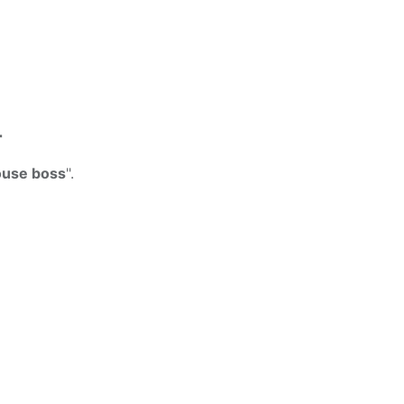
r
louse boss
".