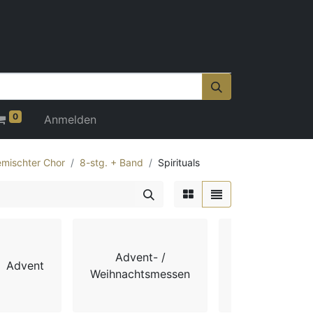
0
Anmelden
mischter Chor
8-stg. + Band
Spirituals
Advent- /
Advent
Chorbücher
Weihnachtsmessen