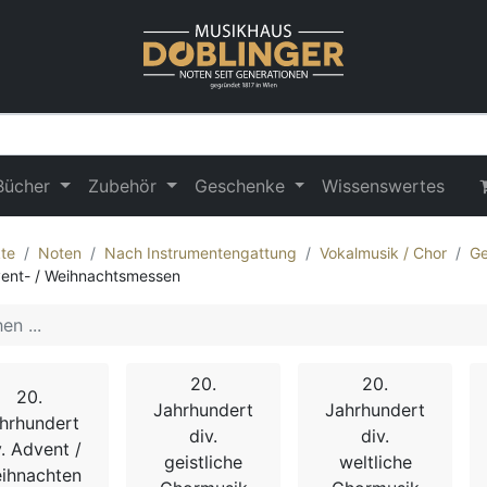
Bücher
Zubehör
Geschenke
Wissenswertes
te
Noten
Nach Instrumentengattung
Vokalmusik / Chor
Ge
ent- / Weihnachtsmessen
20.
20.
20.
Jahrhundert
Jahrhundert
hrhundert
div.
div.
v. Advent /
geistliche
weltliche
ihnachten