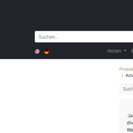
Noten
Produk
Adv
Ja
di
We