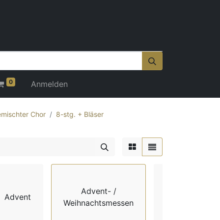
0
Anmelden
mischter Chor
8-stg. + Bläser
Advent- /
Advent
Chorbücher
Weihnachtsmessen