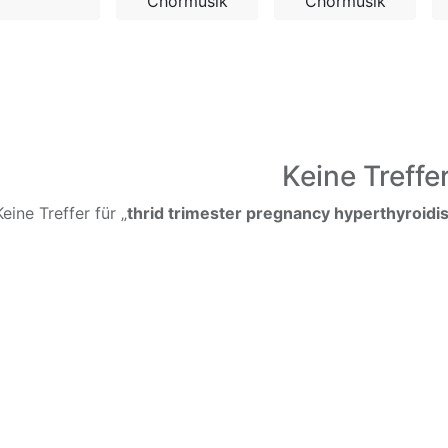
Chormusik
Chormusik
Keine Treffe
Keine Treffer für „
thrid trimester pregnancy hyperthyroid