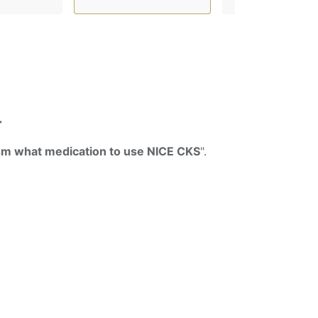
r
ism what medication to use NICE CKS
".