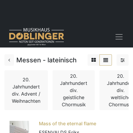
Messen - lateinisch
20.
20.
20.
Jahrhundert
Jahrhunder
Jahrhundert
div.
div.
div. Advent /
geistliche
weltliche
Weihnachten
Chormusik
Chormusik
Mass of the eternal flame
ESENVALDS Eriks