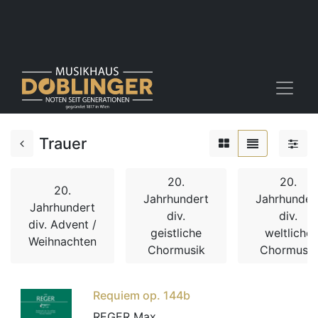
Trauer
20.
20.
20.
Jahrhundert
Jahrhunder
Jahrhundert
div.
div.
div. Advent /
geistliche
weltliche
Weihnachten
Chormusik
Chormusik
Requiem op. 144b
REGER Max