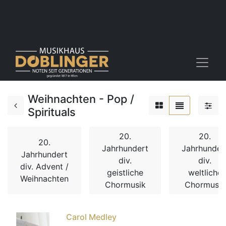
Weihnachten - Pop /
Spirituals
20.
20.
20.
Jahrhundert
Jahrhunder
Jahrhundert
div.
div.
div. Advent /
geistliche
weltliche
Weihnachten
Chormusik
Chormusik
Carol Medley