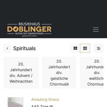
Spirituals
20.
20.
20.
Jahrhundert
Jahrhunder
Jahrhundert
div.
div.
div. Advent /
geistliche
weltliche
Weihnachten
Chormusik
Chormusik
Amazing Grace
AAS Tore W.