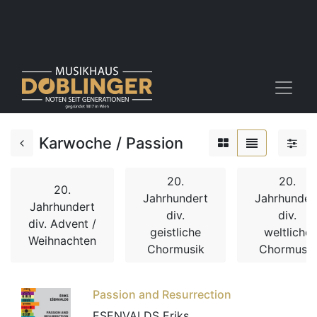
Karwoche / Passion
20.
20.
20.
Jahrhundert
Jahrhunder
Jahrhundert
div.
div.
div. Advent /
geistliche
weltliche
Weihnachten
Chormusik
Chormusik
Passion and Resurrection
ESENVALDS Eriks