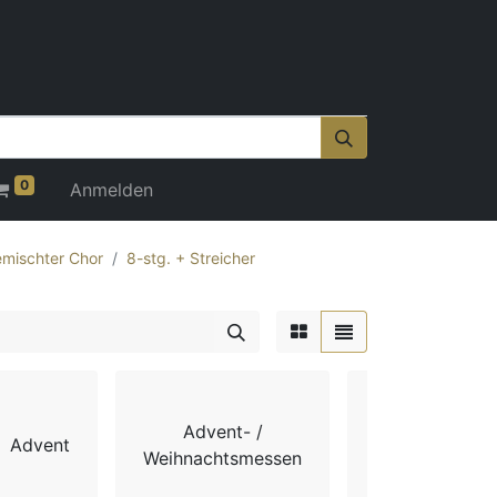
0
Anmelden
mischter Chor
8-stg. + Streicher
Advent- /
Advent
Chorbücher
Weihnachtsmessen