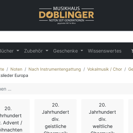
Bücher
Zubehör
Geschenke
Wissenswertes
te
Noten
Nach Instrumentengattung
Vokalmusik / Chor
Ge
kslieder Europa
20.
20.
20.
Jahrhundert
Jahrhundert
hrhundert
div.
div.
v. Advent /
geistliche
weltliche
ihnachten