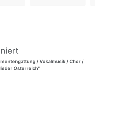
niert
umentengattung / Vokalmusik / Chor /
lieder Österreich
".