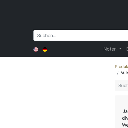
Noten
Produk
Vol
Ja
di
We