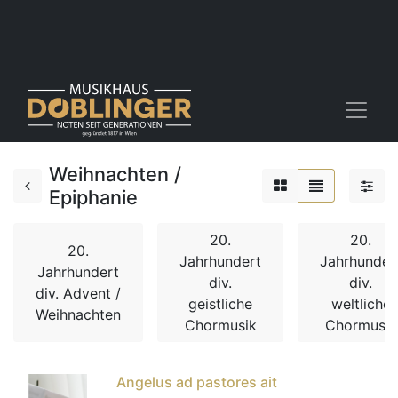
Weihnachten /
Epiphanie
20.
20.
20.
Jahrhundert
Jahrhunder
Jahrhundert
div.
div.
div. Advent /
geistliche
weltliche
Weihnachten
Chormusik
Chormusik
Angelus ad pastores ait