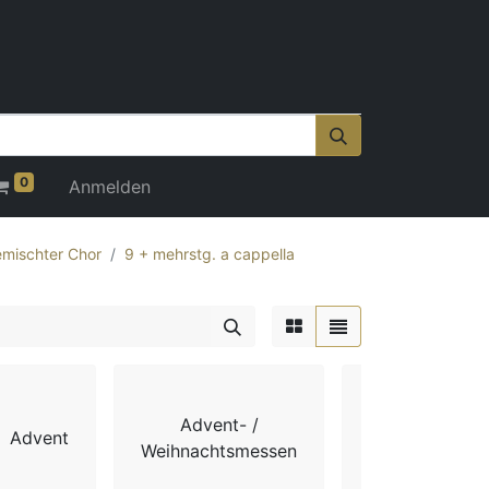
0
Anmelden
mischter Chor
9 + mehrstg. a cappella
Advent- /
Advent
Chorbücher
Weihnachtsmessen