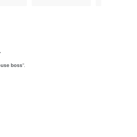
r
louse boss
".