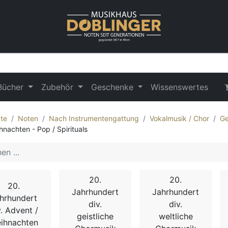
Bücher
Zubehör
Geschenke
Wissenswertes
te
Noten
Nach Instrumentengattung
Vokalmusik / Chor
Ge
hnachten - Pop / Spirituals
20.
20.
20.
Jahrhundert
Jahrhundert
hrhundert
div.
div.
v. Advent /
geistliche
weltliche
ihnachten