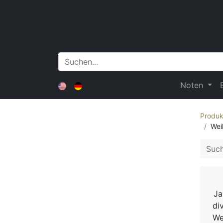
Noten
Produk
Wei
Ja
di
We