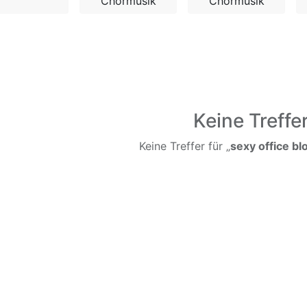
Chormusik
Chormusik
Keine Treffe
Keine Treffer für „
sexy office b