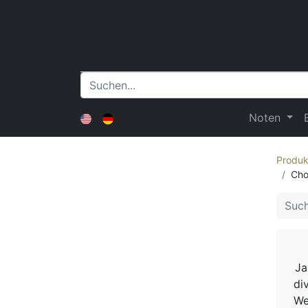
Noten
Produk
Cho
Ja
di
We