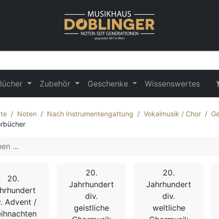
Bücher
Zubehör
Geschenke
Wissenswertes
te
Noten
Nach Instrumentengattung
Vokalmusik / Chor
Ge
rbücher
20.
20.
20.
Jahrhundert
Jahrhundert
hrhundert
div.
div.
v. Advent /
geistliche
weltliche
ihnachten