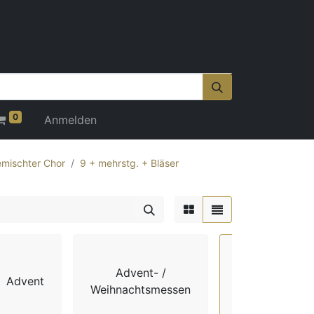
0
Anmelden
mischter Chor
9 + mehrstg. + Bläser
Advent- /
Advent
Chorbücher
Weihnachtsmessen