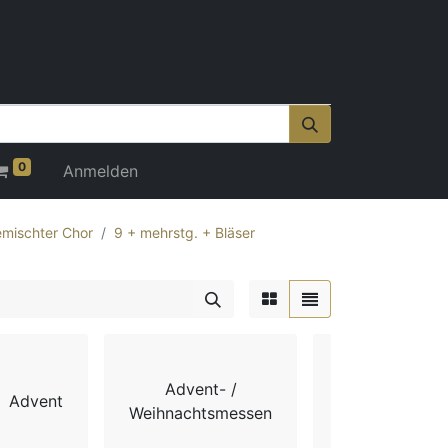
0
Anmelden
mischter Chor
9 + mehrstg. + Bläser
Advent- /
Advent
Chorbücher
Weihnachtsmessen