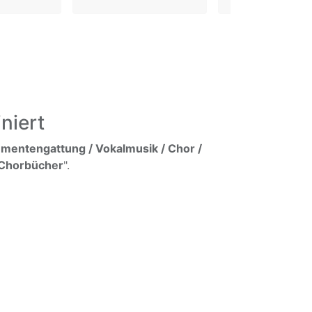
niert
umentengattung / Vokalmusik / Chor /
/ Chorbücher
".