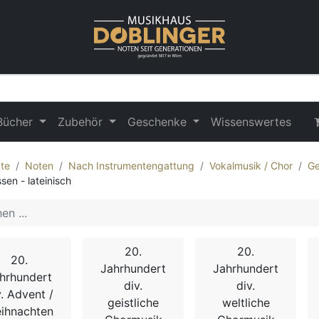
Bücher
Zubehör
Geschenke
Wissenswertes
te
Noten
Nach Instrumentengattung
Vokalmusik / Chor
Ge
sen - lateinisch
20.
20.
20.
Jahrhundert
Jahrhundert
hrhundert
div.
div.
v. Advent /
geistliche
weltliche
ihnachten