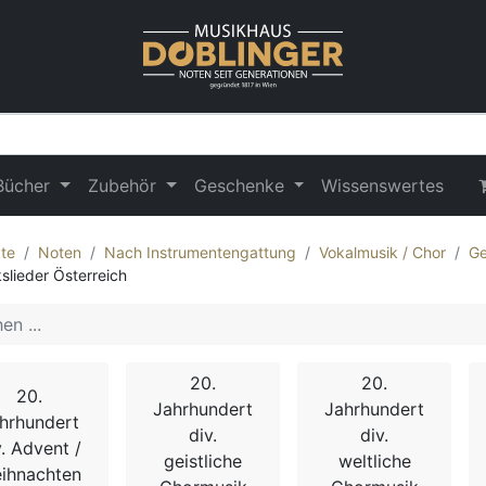
Bücher
Zubehör
Geschenke
Wissenswertes
te
Noten
Nach Instrumentengattung
Vokalmusik / Chor
Ge
kslieder Österreich
20.
20.
20.
Jahrhundert
Jahrhundert
hrhundert
div.
div.
v. Advent /
geistliche
weltliche
ihnachten