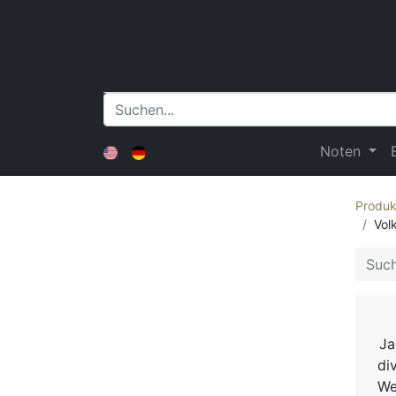
Noten
Produk
Vol
Ja
di
We