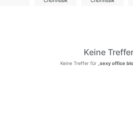
Chormusik
Chormusik
Keine Treffe
Keine Treffer für „
sexy office b