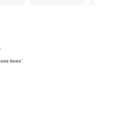
r
louse boss
".