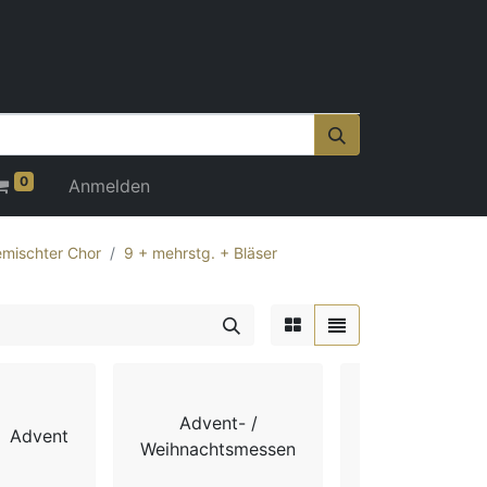
0
Anmelden
mischter Chor
9 + mehrstg. + Bläser
Advent- /
Advent
Chorbücher
Weihnachtsmessen