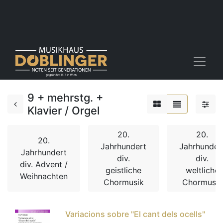
9 + mehrstg. +
Klavier / Orgel
20.
20.
20.
Jahrhundert
Jahrhunder
Jahrhundert
div.
div.
div. Advent /
geistliche
weltliche
Weihnachten
Chormusik
Chormusik
Variacions sobre "El cant dels ocells"