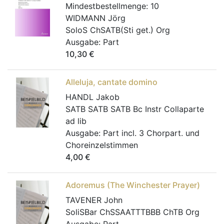
Mindestbestellmenge:
10
WIDMANN Jörg
SoloS ChSATB(Sti get.) Org
Ausgabe:
Part
10,30
€
Alleluja, cantate domino
HANDL Jakob
SATB SATB SATB Bc Instr Collaparte
ad lib
Ausgabe:
Part incl. 3 Chorpart. und
Choreinzelstimmen
4,00
€
Adoremus (The Winchester Prayer)
TAVENER John
SoliSBar ChSSAATTTBBB ChTB Org