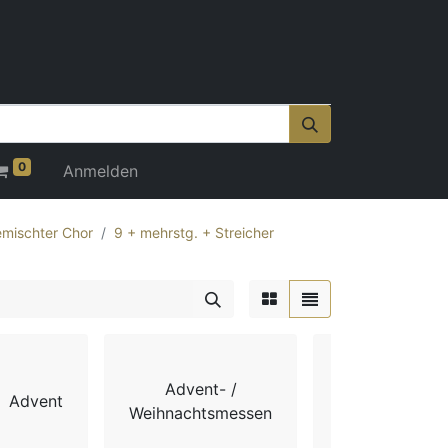
0
Anmelden
mischter Chor
9 + mehrstg. + Streicher
Advent- /
Advent
Chorbücher
Weihnachtsmessen