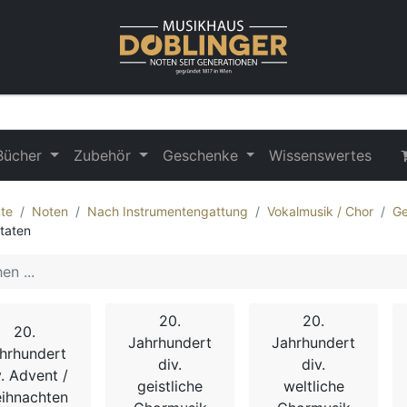
Bücher
Zubehör
Geschenke
Wissenswertes
te
Noten
Nach Instrumentengattung
Vokalmusik / Chor
Ge
taten
20.
20.
20.
Jahrhundert
Jahrhundert
hrhundert
div.
div.
v. Advent /
geistliche
weltliche
ihnachten