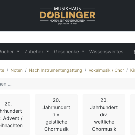
Bücher
Zubehör
Geschenke
Wissenswertes
te
Noten
Nach Instrumentengattung
Vokalmusik / Chor
Ki
20.
20.
20.
Jahrhundert
Jahrhundert
hrhundert
div.
div.
v. Advent /
geistliche
weltliche
ihnachten
Chormusik
Chormusik