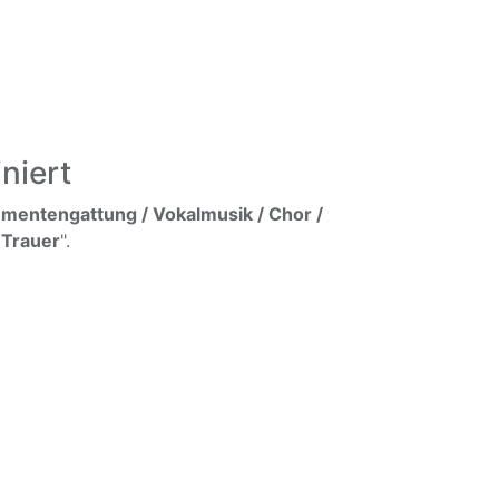
niert
umentengattung / Vokalmusik / Chor /
 Trauer
".