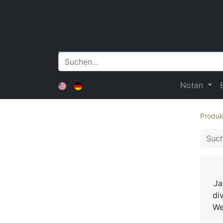
Noten
Produk
Ja
di
We