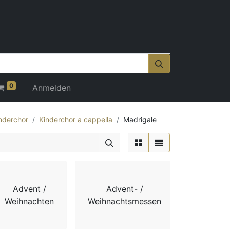
0
Anmelden
nderchor
Kinderchor a cappella
Madrigale
Advent /
Advent- /
Adv
Weihnachten
Weihnachtsmessen
Weihnach