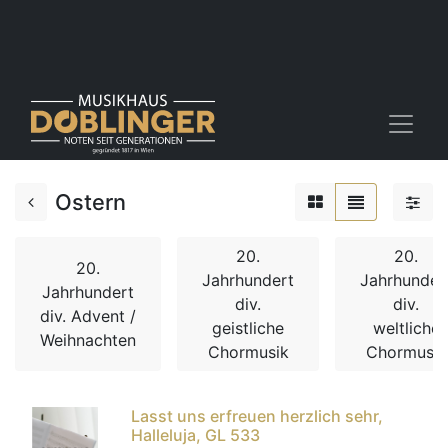
Ostern
20.
20.
20.
Jahrhundert
Jahrhunder
Jahrhundert
div.
div.
div. Advent /
geistliche
weltliche
Weihnachten
Chormusik
Chormusik
Lasst uns erfreuen herzlich sehr,
Halleluja, GL 533