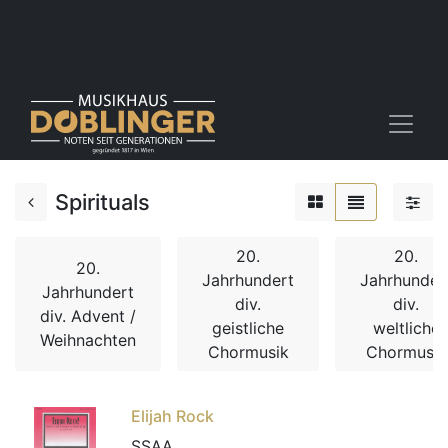
Spirituals
20.
20.
20.
Jahrhundert
Jahrhunder
Jahrhundert
div.
div.
div. Advent /
geistliche
weltliche
Weihnachten
Chormusik
Chormusik
Elijah Rock
SSAA